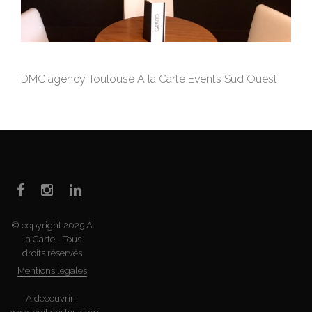
DMC agency Toulouse A la Carte Events Sud Ouest
© copyright 2025 A
la Carte - Tous
droits réservés
Mentions légales
A découvrir :