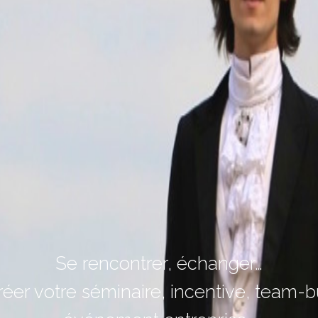
Se rencontrer, échanger…
réer votre séminaire, incentive, team-bu