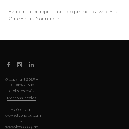
Evénement entreprise haut de gamme Deauville A la
Carte Events Normandie
© copyright 2025 A
la Carte - Tous
droits réservés
Mentions légales
A découvrir :
www.editionsfou.com
–
www.viedecocagne-