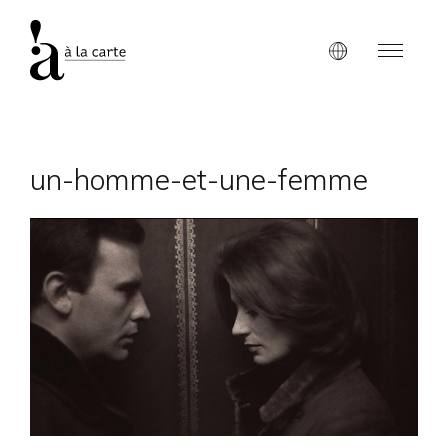
un-homme-et-une-femme