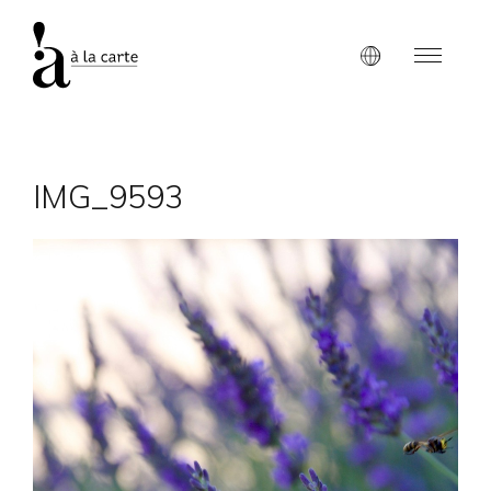
IMG_9593