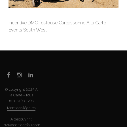
Incentive DMC Toulouse Carcassonne A la Carte
Events South West
© copyright 2025 A
la Carte - Tous
droits réservés
Mentions légales
A découvrir :
www.editionsfou.com