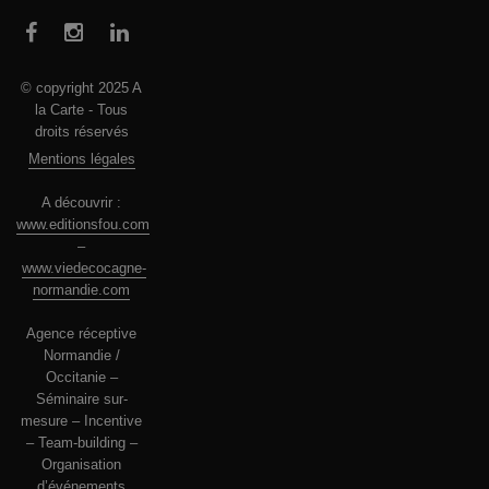
© copyright 2025 A
la Carte - Tous
droits réservés
Mentions légales
A découvrir :
www.editionsfou.com
–
www.viedecocagne-
normandie.com
Agence réceptive
Normandie /
Occitanie –
Séminaire sur-
mesure – Incentive
– Team-building –
Organisation
d’événements