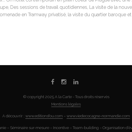
oupe, Des sessions de travail quotidiennes, La visite de la nouve
enade en Tramway privatisé, la visite du quartier baroque et de
© copyright 2025 A la Carte - Tous droits réservés
Mentions légales
A découvrir :
www.editionsfou.com
–
www.viedecocagne-normandie.com
nie – Séminaire sur-mesure – Incentive – Team-building – Organisation d