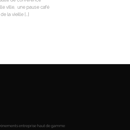
lle ville, une pause café
 la vieille […]
’événements entreprise haut de gamme