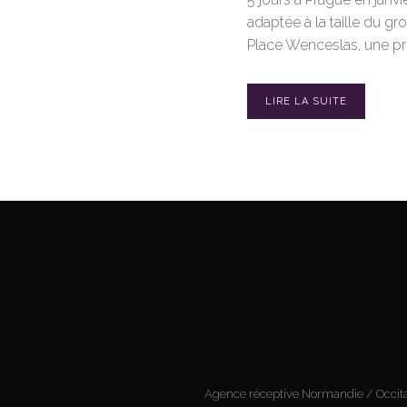
adaptée à la taille du gr
Place Wenceslas, une prom
LIRE LA SUITE
Agence réceptive Normandie / Occita