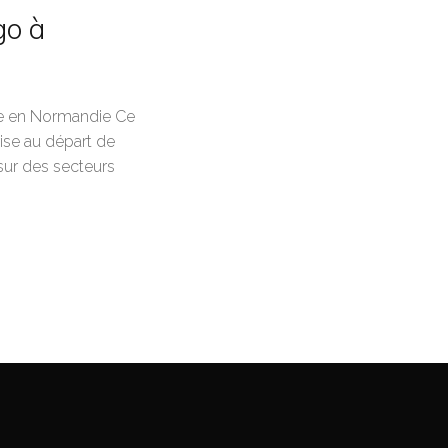
go à
ive en Normandie Ce
rise au départ de
 sur des secteurs