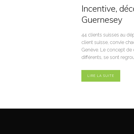
Incentive, déc
Guernesey
44 clients suisses au dé
client suisse, convie ch
Genève. Le concept de ce
différents, se sont regro
LIRE LA SUITE