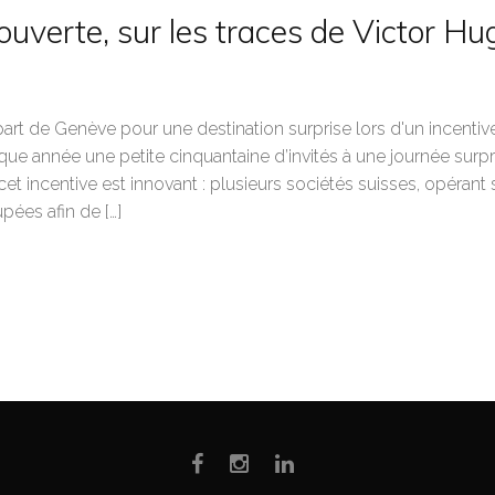
ouverte, sur les traces de Victor Hu
part de Genève pour une destination surprise lors d'un incent
aque année une petite cinquantaine d’invités à une journée surp
t incentive est innovant : plusieurs sociétés suisses, opérant
upées afin de […]