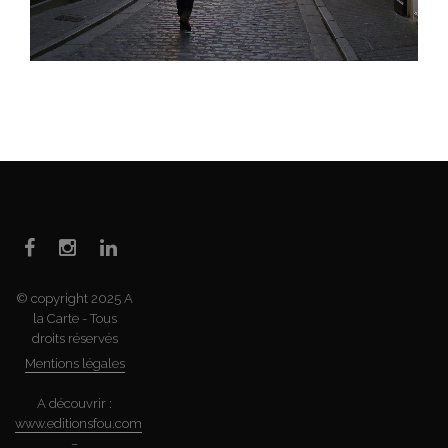
© copyright 2025 A
la Carte - Tous
droits réservés
Mentions légales
A découvrir :
www.editionsfou.com
–