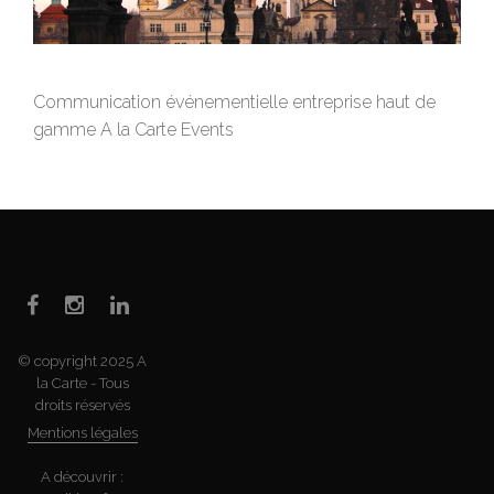
Communication événementielle entreprise haut de
gamme A la Carte Events
© copyright 2025 A
la Carte - Tous
droits réservés
Mentions légales
A découvrir :