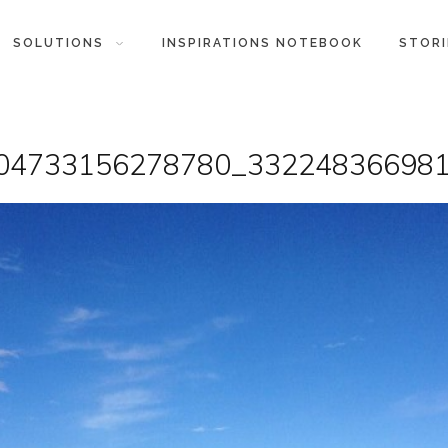
SOLUTIONS
INSPIRATIONS NOTEBOOK
STORI
04733156278780_33224836698