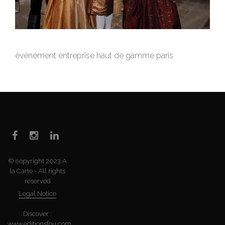
événément entreprise haut de gamme paris
© copyright 2023 A
la Carte - All rights
reserved
Legal Notice
Discover :
www.editionsfou.com