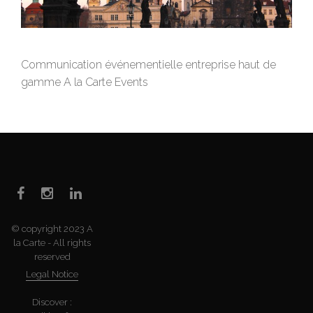
Communication événementielle entreprise haut de
gamme A la Carte Events
© copyright 2023 A
la Carte - All rights
reserved
Legal Notice
Discover :