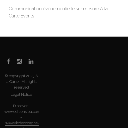
Communication événementielle sur mesure A la
Carte Events
© copyright 2023 A
la Carte - All rights
reserved
Legal Notice
Discover :
www.editionsfou.com
–
www.viedecocagne-