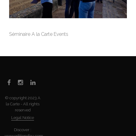
Séminaire A la Carte Events
© copyright 2023 A
la Carte - All rights
reserved
Legal Notice
Discover :
www.editionsfou.com