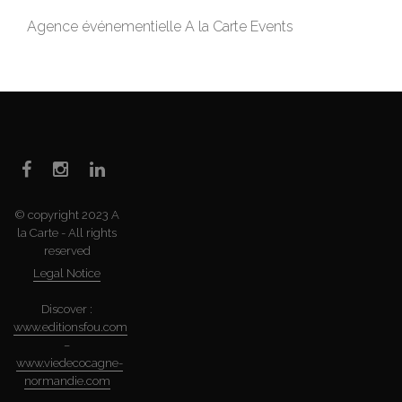
Agence événementielle A la Carte Events
© copyright 2023 A
la Carte - All rights
reserved
Legal Notice
Discover :
www.editionsfou.com
–
www.viedecocagne-
normandie.com