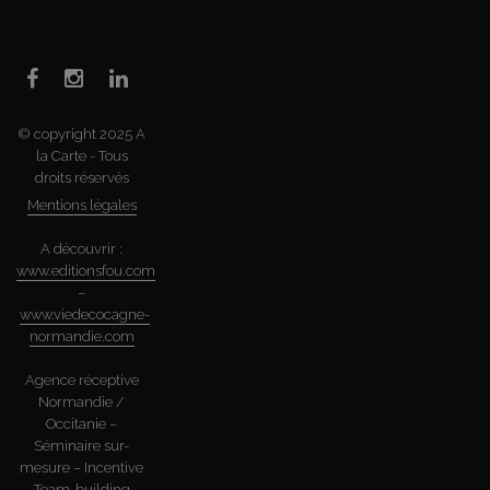
© copyright 2025 A
la Carte - Tous
droits réservés
Mentions légales
A découvrir :
www.editionsfou.com
–
www.viedecocagne-
normandie.com
Agence réceptive
Normandie /
Occitanie –
Séminaire sur-
mesure – Incentive
– Team-building –